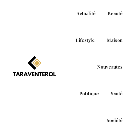
Actualité
Beauté
Lifestyle
Maison
Nouveautés
P
P
a
a
s
s
Politique
Santé
s
s
e
e
r
r
à
a
Société
l
u