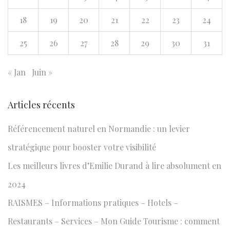
p
o
18
19
20
21
22
23
24
u
25
26
27
28
29
30
31
r
:
« Jan
Juin »
Articles récents
Référencement naturel en Normandie : un levier
stratégique pour booster votre visibilité
Les meilleurs livres d’Emilie Durand à lire absolument en
2024
RAISMES – Informations pratiques – Hotels –
Restaurants – Services – Mon Guide Tourisme : comment