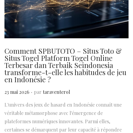
Comment SPBUTOTO – Situs Toto &
Situs Togel Platform Togel Online
Terbesar dan Terbaik Seindonesia
transforme-t-elle les habitudes de jeu
en Indonésie ?
.
P
23 mai 2026
par
taraventerol
u
L'univers des jeux de hasard en Indonésie connaît une
b
véritable métamorphose avec l'émergence de
l
plateformes numériques innovantes. Parmi elles,
i
certaines se démarquent par leur capacité à répondre
é