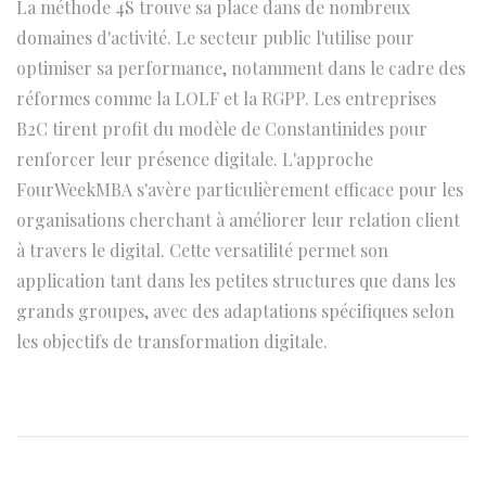
La méthode 4S trouve sa place dans de nombreux
domaines d'activité. Le secteur public l'utilise pour
optimiser sa performance, notamment dans le cadre des
réformes comme la LOLF et la RGPP. Les entreprises
B2C tirent profit du modèle de Constantinides pour
renforcer leur présence digitale. L'approche
FourWeekMBA s'avère particulièrement efficace pour les
organisations cherchant à améliorer leur relation client
à travers le digital. Cette versatilité permet son
application tant dans les petites structures que dans les
grands groupes, avec des adaptations spécifiques selon
les objectifs de transformation digitale.
N
P
I
u
n
a
b
f
l
o