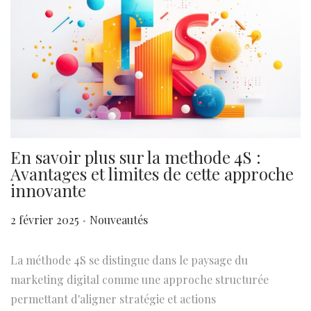
En savoir plus sur la methode 4S :
Avantages et limites de cette approche
innovante
.
P
P
2 février 2025
Nouveautés
u
u
b
b
La méthode 4S se distingue dans le paysage du
l
l
marketing digital comme une approche structurée
i
i
permettant d'aligner stratégie et actions