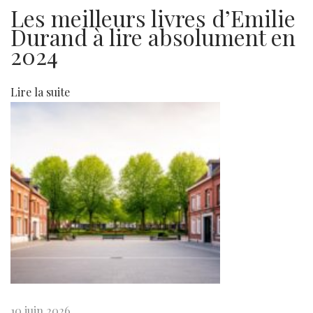
Les meilleurs livres d’Emilie
p
Durand à lire absolument en
l
2024
u
s
r
Lire la suite
e
c
h
e
r
c
h
e
s
a
A
10 juin 2026