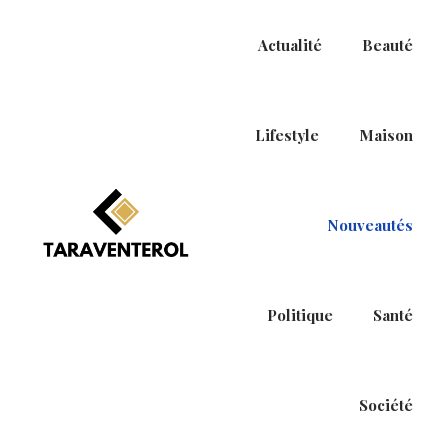
Actualité
Beauté
Lifestyle
Maison
Nouveautés
P
P
a
a
s
s
Politique
Santé
s
s
e
e
r
r
à
a
Société
l
u