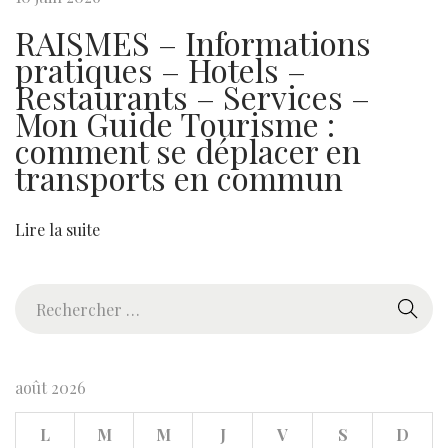
n
RAISMES – Informations
n
pratiques – Hotels –
e
Restaurants – Services –
m
Mon Guide Tourisme :
a
comment se déplacer en
s
transports en commun
s
e
Lire la suite
e
t
R
s
e
e
c
s
h
e
août 2026
e
n
L
M
M
J
V
S
D
r
v