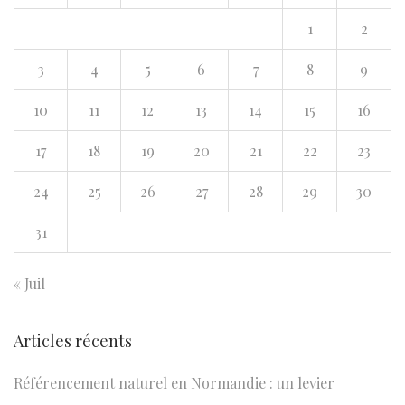
c
i
1
2
h
r
e
o
3
4
5
6
7
8
9
r
n
10
11
12
13
14
15
16
p
s
P
o
S
17
18
19
20
21
22
23
u
u
t
b
24
25
26
27
28
29
30
r
o
l
r
31
i
:
e
c
P
« Juil
a
e
t
r
Articles récents
i
g
o
o
Référencement naturel en Normandie : un levier
n
l