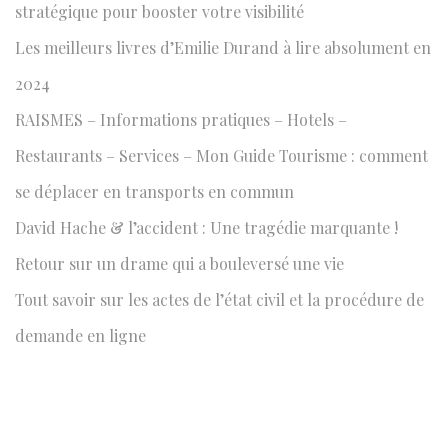
stratégique pour booster votre visibilité
s
a
u
G
Les meilleurs livres d’Emilie Durand à lire absolument en
i
E
2024
v
N
RAISMES – Informations pratiques – Hotels –
a
N
n
Restaurants – Services – Mon Guide Tourisme : comment
I
t
U
se déplacer en transports en commun
e
S
David Hache & l’accident : Une tragédie marquante !
V
Retour sur un drame qui a bouleversé une vie
:
E
G
Tout savoir sur les actes de l’état civil et la procédure de
A
demande en ligne
:
L
’
A