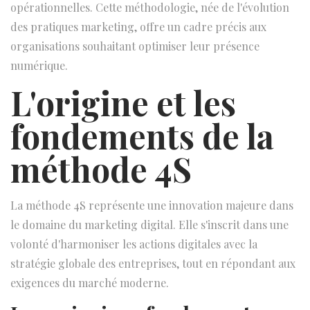
é
é
opérationnelles. Cette méthodologie, née de l'évolution
l
d
des pratiques marketing, offre un cadre précis aux
e
a
organisations souhaitant optimiser leur présence
n
numérique.
s
L'origine et les
fondements de la
méthode 4S
La méthode 4S représente une innovation majeure dans
le domaine du marketing digital. Elle s'inscrit dans une
volonté d'harmoniser les actions digitales avec la
stratégie globale des entreprises, tout en répondant aux
exigences du marché moderne.