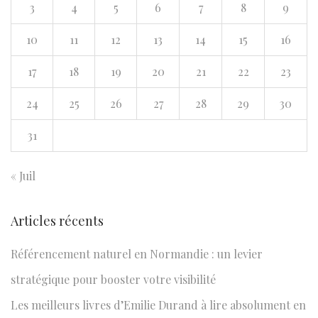
e
3
4
5
6
7
8
9
r
10
11
12
13
14
15
16
p
o
17
18
19
20
21
22
23
u
24
25
26
27
28
29
30
r
31
:
« Juil
Articles récents
Référencement naturel en Normandie : un levier
stratégique pour booster votre visibilité
Les meilleurs livres d’Emilie Durand à lire absolument en