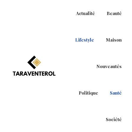
Actualité
Beauté
Lifestyle
Maison
Nouveautés
P
P
a
a
s
s
Politique
Santé
s
s
e
e
r
r
à
a
Société
l
u