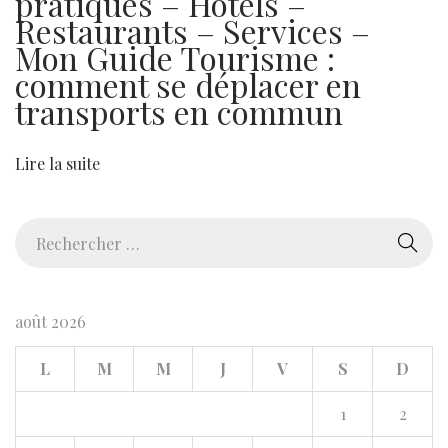
pratiques – Hotels –
r
Restaurants – Services –
E
Mon Guide Tourisme :
r
comment se déplacer en
i
transports en commun
k
l
Lire la suite
e
R
R
o
e
u
c
g
h
e
août 2026
e
L
M
M
J
V
S
D
r
c
1
2
h