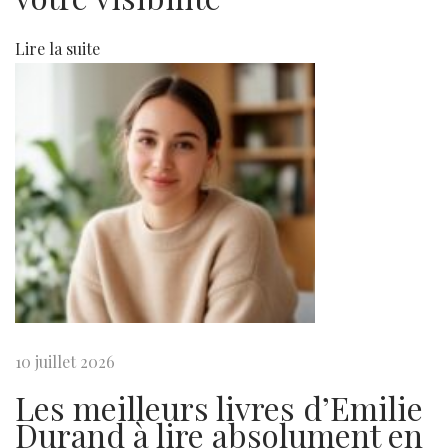
’
:
a
v
Lire la suite
a
a
n
r
t
t
a
g
i
e
s
c
P
L
u
a
l
b
l
e
l
e
10 juillet 2026
i
g
Les meilleurs livres d’Emilie
c
e
Durand à lire absolument en
a
n