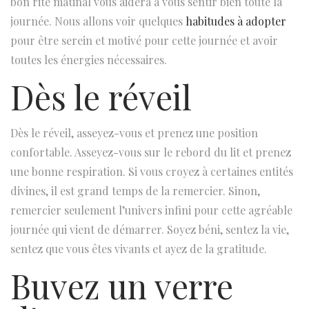
bon rite matinal vous aidera à vous sentir bien toute la
l
2
d
journée. Nous allons voir quelques
habitudes à adopter
e
0
a
pour être serein et motivé pour cette journée et avoir
2
n
toutes les énergies nécessaires.
6
s
Dès le réveil
Dès le réveil, asseyez-vous et prenez une position
confortable. Asseyez-vous sur le rebord du lit et prenez
une bonne respiration. Si vous croyez à certaines entités
divines, il est grand temps de la remercier. Sinon,
remercier seulement l’univers infini pour cette agréable
journée qui vient de démarrer. Soyez béni, sentez la vie,
sentez que vous êtes vivants et ayez de la gratitude.
Buvez un verre