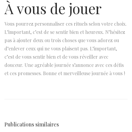
À vous de jouer
Vous pourrez personnaliser ces rituels selon votre choix.
L’important, c’est de se sentir bien et heureux. N’hésitez
pas à ajouter deux ou trois choses que vous adorez ou
d’enlever ceux qui ne vous plaisent pas. L’important,
c’est de vous sentir bien et de vous réveiller avec
douceur. Une agréable journée s’annonce avec ces défis
et ces promesses. Bonne et merveilleuse journée à vous !
N
P
S
u
k
a
b
i
l
v
d
i
a
i
Publications similaires
c
n