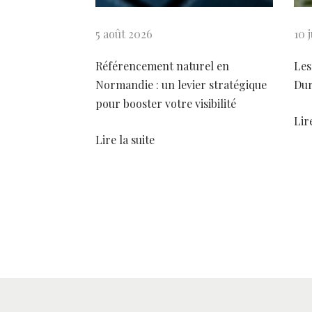
n
d
l
d
5 août 2026
10 
e
o
n
r
e
Référencement naturel en
Les
t
a
Normandie : un levier stratégique
Dur
e
t
l
pour booster votre visibilité
e
Lir
’
:
u
Lire la suite
r
a
E
r
r
i
t
k
l
i
e
R
o