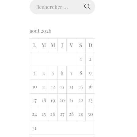
R
e
c
h
août 2026
e
L
M
M
J
V
S
D
r
c
1
2
h
e
3
4
5
6
7
8
9
r
10
11
12
13
14
15
16
p
o
17
18
19
20
21
22
23
u
24
25
26
27
28
29
30
r
31
: