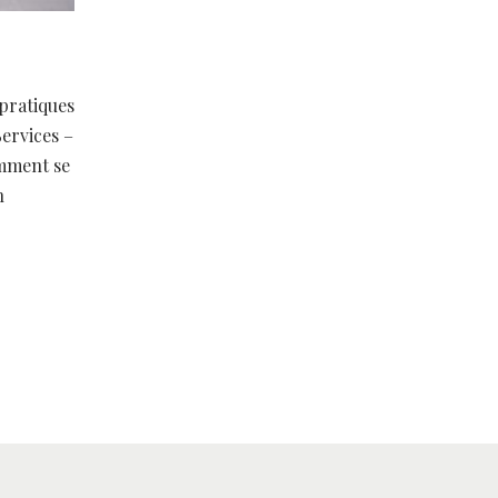
pratiques
Services –
mment se
n