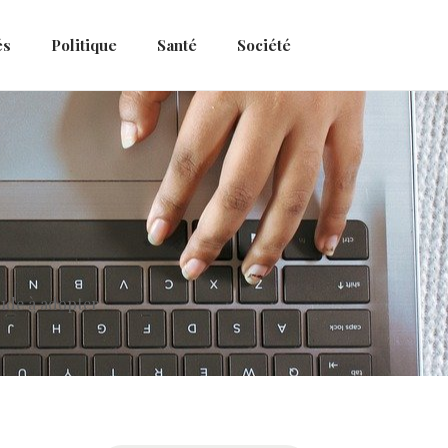
és
Politique
Santé
Société
tude à adopter