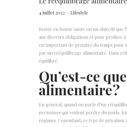
Le rééquilibrage alimentaire
.
P
2
P
4 juillet 2022
Lifestyle
u
5
u
b
j
b
Rester en bonne santé est un objectif que l
l
u
l
aux diverses obligations et pour profiter à f
i
i
i
est important de prendre du temps pour so
é
n
é
par un rééquilibrage alimentaire. Dans cet
l
2
d
équilibré.
e
0
a
Qu’est-ce que
2
n
alimentaire ?
6
s
En général, quand on parle d’un rééquilib
personnes qui veulent perdre du poids. En e
régimes. Cependant, ce type de privation a