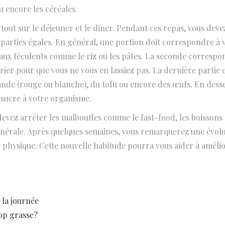
ou encore les céréales.
rtout sur le déjeuner et le diner. Pendant ces repas, vous deve
is parties égales. En général, une portion doit correspondre à 
 aux féculents comme le riz ou les pâtes. La seconde correspo
rier pour que vous ne vous en lassiez pas. La dernière partie 
iande (rouge ou blanche), du tofu ou encore des œufs. En desse
sucre à votre organisme.
 devez arrêter les malbouffes comme le fast-food, les boissons
u minérale. Après quelques semaines, vous remarquerez une évol
 physique. Cette nouvelle habitude pourra vous aider à améli
 la journée
rop grasse?