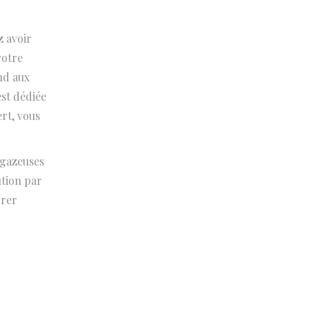
z avoir
votre
nd aux
est dédiée
rt, vous
 gazeuses
ution par
orer