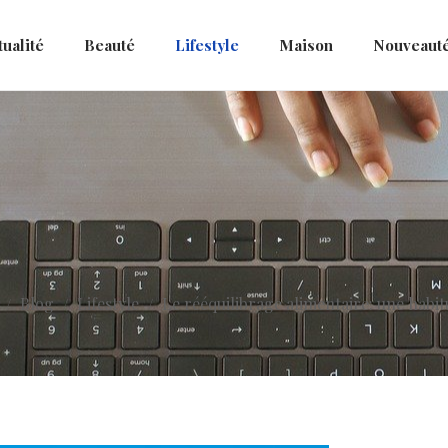
tualité
Beauté
Lifestyle
Maison
Nouveaut
Blog
Lifestyle
Le rééquilibrage alimentaire: une habi